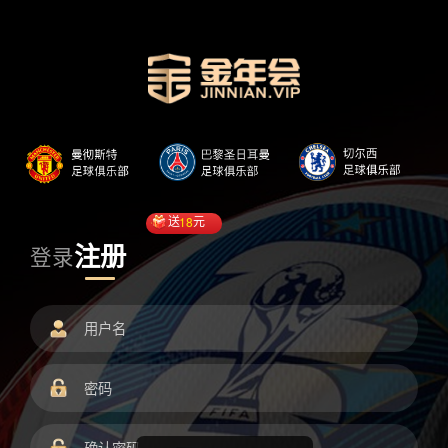
送
18
元
注册
登录