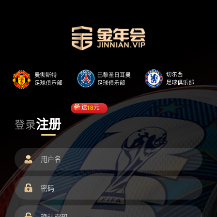
送
18
元
注册
登录