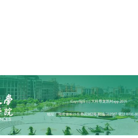
Copyright (c) 大科尊龙凯时app 2016
地址：湖南省长沙岳麓区982号 郵編:312507 電話:0731-86