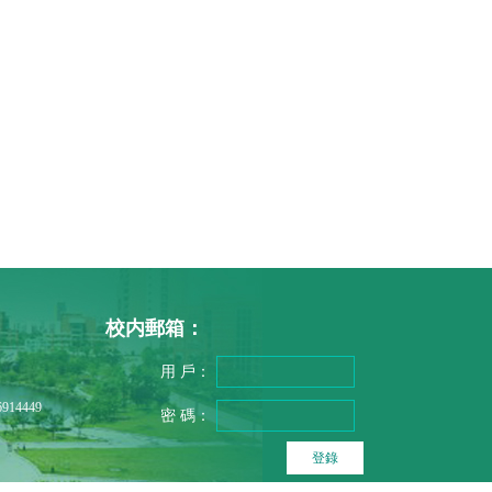
校内郵箱：
用 戶：
914449
密 碼：
登錄