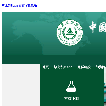
尊龙凯时app-首頁（歡迎您)
首頁
尊龙凯时app
黨群建設
師資隊
文檔下載