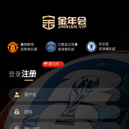
送
18
元
注册
登录