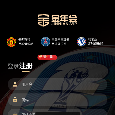
送
18
元
注册
登录