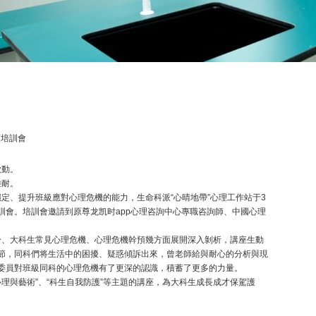
預培訓會
欲動。
難耐。
、提升班級應對心理危機的能力，生命科派“心晴地帶”心理工作站于3
訓會。培訓會邀請到原尊龙凯时app心理咨詢中心專職咨詢師、中國心理
、大科生常見心理危機、心理危機幹預幾方面展開深入剝析，講座生動
節，同科們将生活中的困擾、疑惑傾訴出來，曾老師給與耐心的分析與現
委員對班級同科的心理危機有了更深的認識，積蓄了更多的力量。
理與藝術”、“科生自我防護”等主題的講座，為大科生成長成才保駕護