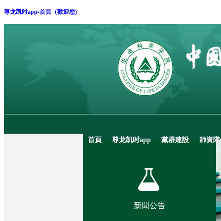
尊龙凯时app-首頁（歡迎您)
首頁
尊龙凯时app
黨群建設
師資隊
新聞公告