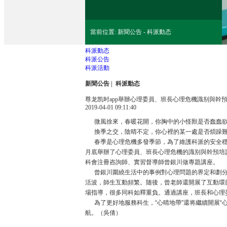
當前位置: 新聞公告 - 科派動态
科派動态
科派公告
科派活動
新聞公告
| 科派動态
尊龙凯时app舉辦心理委員、班長心理危機識别與幹
2019-04-01 09:11:40
微風徐來，春暖花開，你胸中的小怪獸是否蠢蠢
換季之交，陰晴不定，你心裡的某一處是否煩躁
春季是心理危機多發季節，為了維護科派的安全穩定
月底舉辦了心理委員、班長心理危機的識别與幹預培
科會注冊咨詢師、實習督導師曾銀川做專題講座。
曾銀川圍繞生活中的事例對心理問題的界定和劃分
活波，師生互動頻繁。随後，曾老師還開展了互動環
場指導，很多同科如釋重負。通過講座，班長和心理
為了更好地服務科生，“心晴地帶”還将繼續開展“心
航。（吳倩）