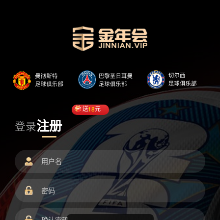
送
18
元
注册
登录