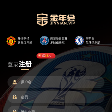
送
18
元
注册
登录