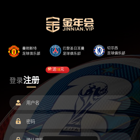
送
18
元
注册
登录