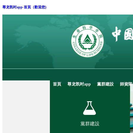
尊龙凯时app-首頁（歡迎您)
首頁
尊龙凯时app
黨群建設
師資隊
黨群建設