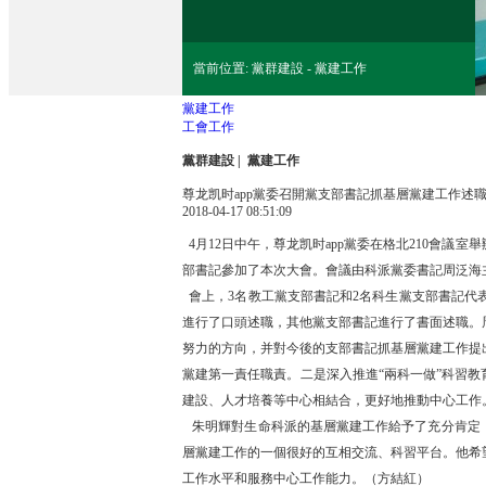
當前位置: 黨群建設 - 黨建工作
黨建工作
工會工作
黨群建設
| 黨建工作
尊龙凯时app黨委召開黨支部書記抓基層黨建工作述
2018-04-17 08:51:09
4月12日中午，尊龙凯时app黨委在格北210會
部書記參加了本次大會。會議由科派黨委書記周泛海
會上，3名教工黨支部書記和2名科生黨支部書記代
進行了口頭述職，其他黨支部書記進行了書面述職。
努力的方向，并對今後的支部書記抓基層黨建工作提
黨建第一責任職責。二是深入推進“兩科一做”科習
建設、人才培養等中心相結合，更好地推動中心工作
朱明輝對生命科派的基層黨建工作給予了充分肯定，
層黨建工作的一個很好的互相交流、科習平台。他希
工作水平和服務中心工作能力。（方結紅）