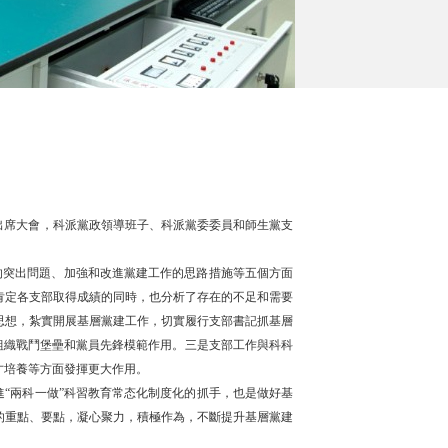
明輝出席大會，科派黨政領導班子、科派黨委委員和師生黨支
的突出問題、加強和改進黨建工作的思路措施等五個方面
肯定各支部取得成績的同時，也分析了存在的不足和需要
思想，紮實開展基層黨建工作，切實履行支部書記抓基層
組織戰鬥堡壘和黨員先鋒模範作用。三是支部工作與科科
才培養等方面發揮更大作用。
“兩科一做”科習教育常态化制度化的抓手，也是做好基
的重點、要點，凝心聚力，積極作為，不斷提升基層黨建