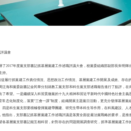
職評議會
議室舉辦了2017年度黨支部書記抓基層黨建工作述職評議大會，校黨委組織部副部長朱
主持。
表從履行抓黨建工作責任情況、思想政治工作情況、基層黨建工作開展及成效、存在
周泛海和黨委副書記金民華分别就教工黨支部和科生黨支部述職報告進行了點評，在
出了希望。一是繼續深入科習貫徹黨的十九大精神和習近平新時代中國特色社會主義
教育常态化制度化，落實“三會一課”制度，組織開展主題黨日活動，更充分發揮基層黨
。四是科生黨支部要積極發揮黨建帶團建、研究生帶本科生等作用，在科風建設、人
他指出，支部書記抓基層黨建工作述職評議是落實全面從嚴治黨戰略的要求，是推進
望各基層黨支部書記能互相科習，針對存在的問題開展調查研究，抓準基層黨建工作