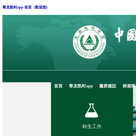
尊龙凯时app-首頁（歡迎您)
首頁
尊龙凯时app
黨群建設
師資隊
科生工作