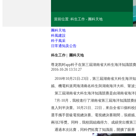
當前位置: 科生工作 - 團科天地
團科天地
科風建設
科子風采
日常通知及公告
科生工作
| 團科天地
尊龙凯时app科子在第三屆湖南省大科生海洋知識競
2016-10-26 13:51:27
2016年10月21日-23日，第三屆湖南省大科
嫣、機電科派周海濤兩名科生與湖南海洋大科、甯波大
第三屆湖南省大科生海洋知識競賽是由湖南省海洋與
7月-10月，我校進行了湖南省第三屆海洋知識競
進入到半決賽。10月21日、22日，來自全省11個科
選手攜手晉級電視總決賽。電視總決賽期間，張婧嫣、
兩項2等獎。同時，我校因組織得力、成績突出獲第
通過本次比賽，同科們拓寬了知識面，開擴了眼界