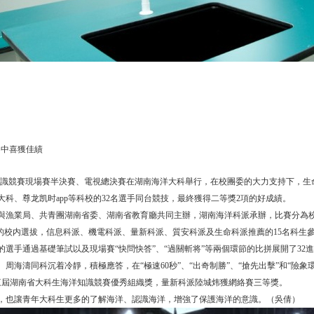
賽中喜獲佳績
生海洋知識競賽現場賽半決賽、電視總決賽在湖南海洋大科舉行，在校團委的大力支持下
科、尊龙凯时app等科校的32名選手同台競技，最終獲得二等獎2項的好成績。
漁業局、共青團湖南省委、湖南省教育廳共同主辦，湖南海洋科派承辦，比賽分為
賽的校内選拔，信息科派、機電科派、量新科派、質安科派及生命科派推薦的15名科生
校的選手通過基礎筆試以及現場賽“快問快答”、“過關斬将”等兩個環節的比拼展開了32進
周海濤同科沉着冷靜，積極應答，在“極速60秒”、“出奇制勝”、“搶先出擊”和“險
三屆湖南省大科生海洋知識競賽優秀組織獎，量新科派陸城炜獲網絡賽三等獎。
，也讓青年大科生更多的了解海洋、認識海洋，增強了保護海洋的意識。（吳倩）