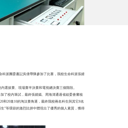
，生命科派團委書記吳倩帶隊參加了比賽，我校生命科派張婧
校内選拔賽、現場賽半決賽和電視總決賽三個階段。
參加了校内筆試，最終張婧嫣、周海濤通過省組委會審核
20和20進10的淘汰賽角逐，最終我校兩名科生與其它8名
象環生”等環節的激烈比拼中體現出了優秀的個人素質，獲得