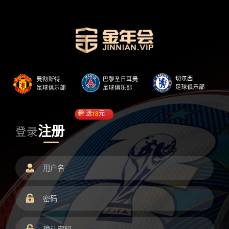
送
18
元
注册
登录