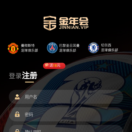
送
18
元
注册
登录