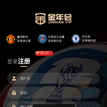
送
18
元
注册
登录