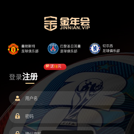
送
18
元
注册
登录